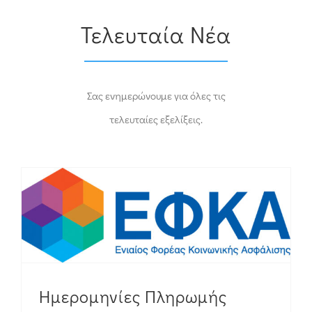
Τελευταία Νέα
Σας ενημερώνουμε για όλες τις
τελευταίες εξελίξεις.
Ημερομηνίες Πληρωμής Εξόδων Κηδείας ΕΦΚΑ 2026
Ημερομηνίες Πληρωμής