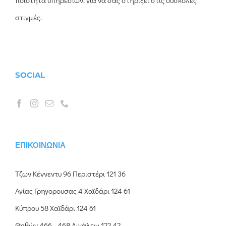
ποιότητα υπηρεσιών, για να σας στηρίξει στις δύσκολες
στιγμές.
SOCIAL
ΕΠΙΚΟΙΝΩΝΊΑ
Τζων Κέννεντυ 96 Περιστέρι 121 36
Αγίας Γρηγορουσας 4 Χαϊδάρι 124 61
Κύπρου 58 Χαϊδάρι 124 61
Θηβών 466 - 468 Αιγάλεω 122 42