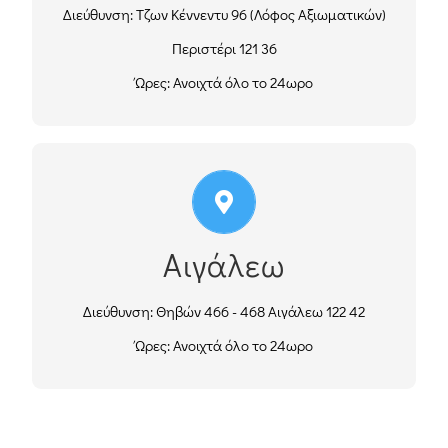
Διεύθυνση: Τζων Κέννεντυ 96 (Λόφος Αξιωματικών)
Περιστέρι 121 36
ΟΔΗΓΊΕΣ
Ώρες: Ανοιχτά όλο το 24ωρο
210 58 15 386
Τηλ.:Κέντρο:
210 53 14 998
Τηλ.:Οικία:
Αιγάλεω
210 57 60 724
Τηλ.:
697 855 4343
Κιν.:
Διεύθυνση: Θηβών 466 - 468 Αιγάλεω 122 42
Ώρες: Ανοιχτά όλο το 24ωρο
ΟΔΗΓΊΕΣ