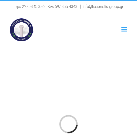
Μετάβαση
Τηλ:
210 58 15 386
- Κιν:
697 855 4343
|
info@tsesmelis-group.gr
στο
περιεχόμενο
Loading...