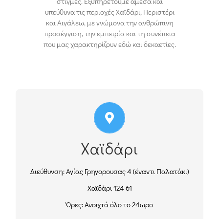
στιγμές. Εξυπηρετούμε άμεσα και
υπεύθυνα τις περιοχές Χαϊδάρι, Περιστέρι
και Αιγάλεω, με γνώμονα την ανθρώπινη
προσέγγιση, την εμπειρία και τη συνέπεια
που μας χαρακτηρίζουν εδώ και δεκαετίες.
210 58 15 386
Τηλ.:Κέντρο:
210 53 14 998
Τηλ.:Οικία:
Χαϊδάρι
210 57 60 724
Τηλ.:
697 855 4343
Κιν.:
Διεύθυνση: Αγίας Γρηγορουσας 4 (έναντι Παλατάκι)
Χαϊδάρι 124 61
ΟΔΗΓΊΕΣ
Ώρες: Ανοιχτά όλο το 24ωρο